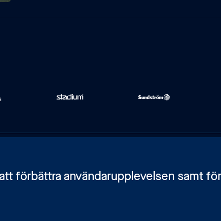
Karlavägen 108, BV
Kontakta oss
 att förbättra användarupplevelsen samt för
115 26 Stockholm
Bli medlem
Integritetspolicy