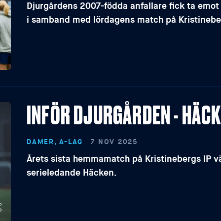
Djurgårdens 2007-födda anfallare fick ta emot p
i samband med lördagens match på Kristineber
INFÖR DJURGÅRDEN - HÄC
DAMER, A-LAG
7 NOV 2025
Årets sista hemmamatch på Kristinebergs IP vä
serieledande Häcken.