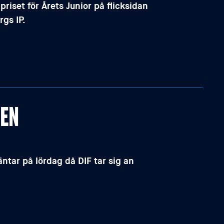
riset för Årets Junior på flicksidan
gs IP.
KEN
ntar på lördag då DIF tar sig an