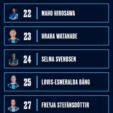
22
MAHO
HIROSAWA
23
URARA
WATANABE
24
SELMA
SVENDSEN
25
LOVIS-ESMERALDA
BÅNG
27
FREYJA
STEFÁNSDÓTTIR