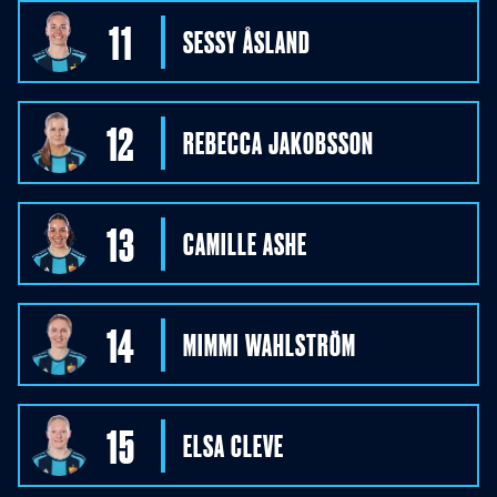
11
SESSY
ÅSLAND
12
REBECCA
JAKOBSSON
13
CAMILLE
ASHE
14
MIMMI
WAHLSTRÖM
15
ELSA
CLEVE