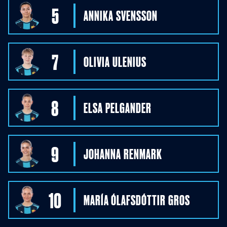
5
ANNIKA
SVENSSON
7
OLIVIA
ULENIUS
8
ELSA
PELGANDER
9
JOHANNA
RENMARK
10
MARÍA ÓLAFSDÓTTIR
GROS