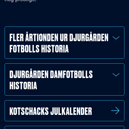
FLER ÅRTIONDEN UR DJURGÅRDEN
FOTBOLLS HISTORIA
1890-1899
DJURGÅRDEN DAMFOTBOLLS
HISTORIA
1900-1909
1910-1919
1968-1969
KOTSCHACKS JULKALENDER
1920-1929
1970-1979