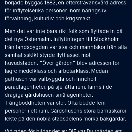
började byggas 1882, en eftersträvansvärd adress
för inflytelserika personer inom näringsliv,
förvaltning, kulturliv och krigsmakt.
Men det var inte bara rikt folk som flyttade in på
det nya Östermalm. Inflyttningen till Stockholm
från landsbygden var stor och människor från alla
samhällsskikt styrde flyttlasset mot
huvudstaden. ”Över gården” blev adressen för
lägre medelklass och arbetarklass. Medan
gathusen var välbyggda och innehöll
paradlägenheter, på sju-åtta rum, fanns i de
dragiga gårdshusen smålägenheter.
Trångboddheten var stor. Ofta bodde fem
personer i ett rum. Gårdshusens stora barnaskaror
lekte på den nobla stadsdelens mörka bakgårdar.
Vid tiden för bildandet av DIF var Djurgården ett