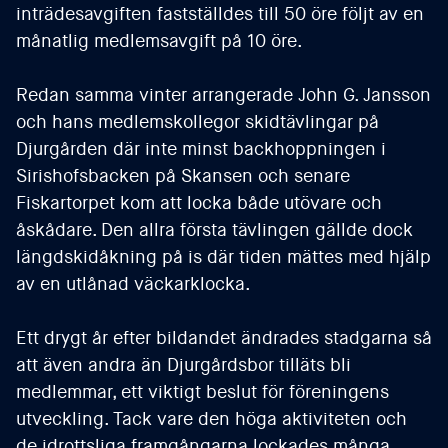
inträdesavgiften fastställdes till 50 öre följt av en
månatlig medlemsavgift på 10 öre.
Redan samma vinter arrangerade John G. Jansson
och hans medlemskollegor skidtävlingar på
Djurgården där inte minst backhoppningen i
Sirishofsbacken på Skansen och senare
Fiskartorpet kom att locka både utövare och
åskådare. Den allra första tävlingen gällde dock
längdskidåkning på is där tiden mättes med hjälp
av en utlånad väckarklocka.
Ett drygt år efter bildandet ändrades stadgarna så
att även andra än Djurgårdsbor tilläts bli
medlemmar, ett viktigt beslut för föreningens
utveckling. Tack vare den höga aktiviteten och
de idrottsliga framgångarna lockades många