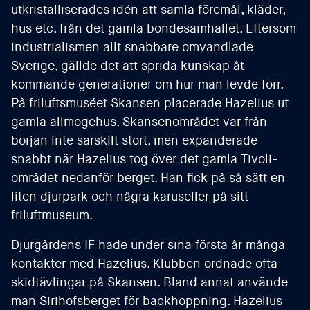
utkristalliserades idén att samla föremål, kläder,
hus etc. från det gamla bondesamhället. Eftersom
industrialismen allt snabbare omvandlade
Sverige, gällde det att sprida kunskap åt
kommande generationer om hur man levde förr.
På friluftsmuséet Skansen placerade Hazelius ut
gamla allmogehus. Skansenområdet var från
början inte särskilt stort, men expanderade
snabbt när Hazelius tog över det gamla Tivoli-
området nedanför berget. Han fick på så sätt en
liten djurpark och några karuseller på sitt
friluftmuseum.
Djurgårdens IF hade under sina första år många
kontakter med Hazelius. Klubben ordnade ofta
skidtävlingar på Skansen. Bland annat använde
man Sirihofsberget för backhoppning. Hazelius