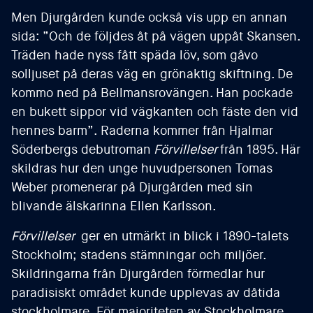
Men Djurgården kunde också vis upp en annan
sida: ”Och de följdes åt på vägen uppåt Skansen.
Träden hade nyss fått späda löv, som gåvo
solljuset på deras väg en grönaktig skiftning. De
kommo ned på Bellmansrovängen. Han pockade
en bukett sippor vid vägkanten och fäste den vid
hennes barm”. Raderna kommer från Hjalmar
Söderbergs debutroman
Förvillelser
från 1895. Här
skildras hur den unge huvudpersonen Tomas
Weber promenerar på Djurgården med sin
blivande älskarinna Ellen Karlsson.
Förvillelser
ger en utmärkt in blick i 1890-talets
Stockholm; stadens stämningar och miljöer.
Skildringarna från Djurgården förmedlar hur
paradisiskt området kunde upplevas av dåtida
stockholmare. För majoriteten av Stockholmare