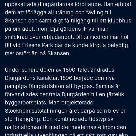
uppskattade djurgårdarnas idrottande. Han erbjöd
dem att förlägga all träning och tävling till
Skansen och samtidigt få tillgång till ett klubbhus
på området. Inom Djurgårdens IF var man
smickrad över erbjudandet. DIF:s medlemmar höll
till vid Frisens Park där de kunde idrotta betydligt
mer ostört än på Skansen.
Under senare delen av 1890-talet ändrades
Djurgårdens karaktär. 1896 började den nya
pampiga Djurgårdsbron att byggas. Samma år
förvandlades centrala Djurgården till en jättelik
byggarbetsplats. Man projekterade
Stockholmsutställningen året därpå som blev en
stor framgång. Den kombinerade tidstypisk
nationalromantik med det modernaste inom den
industriella utvecklingen på ett sätt som gav eko