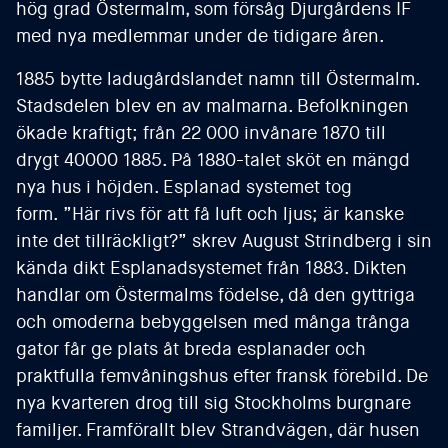
hög grad Östermalm, som försåg Djurgårdens IF
med nya medlemmar under de tidigare åren.
1885 bytte ladugårdslandet namn till Östermalm.
Stadsdelen blev en av malmarna. Befolkningen
ökade kraftigt; från 22 000 invånare 1870 till
drygt 40000 1885. På 1880-talet sköt en mängd
nya hus i höjden. Esplanad systemet tog
form. ”Här rivs för att få luft och ljus; är kanske
inte det tillräckligt?” skrev August Strindberg i sin
kända dikt Esplanadsystemet från 1883. Dikten
handlar om Östermalms födelse, då den gyttriga
och omoderna bebyggelsen med många trånga
gator får ge plats åt breda esplanader och
praktfulla femvåningshus efter fransk förebild. De
nya kvarteren drog till sig Stockholms burgnare
familjer. Framförallt blev Strandvägen, där husen