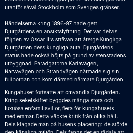
utanför såväl Stockholm som Sveriges gränser.
Händelserna kring 1896-97 hade gett
Djurgårdens en ansiktslyftning. Det var delvis
följden av Oscar II:s strävan att återge Kungliga
Djurgården dess kungliga aura. Djurgårdens
status hade också höjts på grund av stenstadens
utbyggnad. Paradgatorna Karlavägen,
Narvavägen och Strandvägen närmade sig sin
fullbordan och kom därmed närmare Djurgården.
Kungahuset fortsatte att omvandla Djurgården.
Kring sekelskiftet byggdes många stora och
luxuösa enfamiljsvillor, flera för kungahusets
medlemmar. Detta väckte kritik från olika håll.
Dels klagade man på husens placering: de störde
den känsliga miljön. Dels fanns det en rädsla att