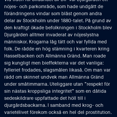
nöjes- och parkområde, som hade undgått de
förändringens vindar som blåst genom andra
delar av Stockholm under 1880-talet. På grund av
den kraftigt ökade befolkningen i Stockholm blev
Djurgården alltmer invaderat av nöjeslystna
människor. Krogarna låg tätt och var fyllda med
folk. De rådde en hög stämning i kvarteren kring
Hasselbacken och Allmänna Gränd. Man roade
sig kungligt men bieffekterna var det vanliga:
fylleriet frodades, slagsmålen likaså. Om man var
rädd om skinnet undvek man Allmänna Gränd
under småtimmarna. Uteliggare utan ”respekt för
sin nästas kroppsliga integritet” som en dåtida
sedeskildrare uppfattade det höll till i
djurgårdsbackarna. I samband med krog- och
varietélivet förekom också en hel del prostitution.