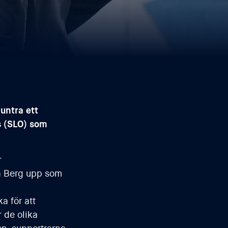
untra ett
rs (SLO) som
r
na Berg upp som
a för att
r de olika