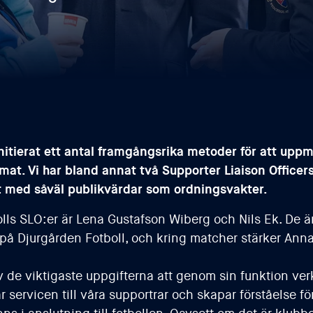
nitierat ett antal framgångsrika metoder för att uppm
limat. Vi har bland annat två Supporter Liaison Office
lt med såväl publikvärdar som ordningsvakter.
lls SLO:er är Lena Gustafson Wiberg och Nils Ek. De ä
 på Djurgården Fotboll, och kring matcher stärker An
 de viktigaste uppgifterna att genom sin funktion verk
 servicen till våra supportrar och skapar förståelse fö