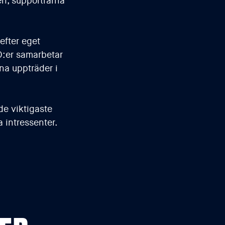
en, supportrarna
efter eget
O:er samarbetar
rna uppträder i
de viktigaste
a intressenter.