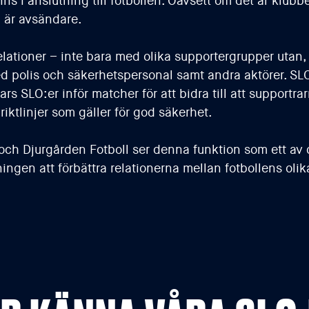
ns i anslutning till fotbollen. Oavsett om det är klubb
m är avsändare.
lationer – inte bara med olika supportergrupper utan, 
med polis och säkerhetspersonal samt andra aktörer. SL
s SLO:er inför matcher för att bidra till att supportra
iktlinjer som gäller för god säkerhet.
och Djurgården Fotboll ser denna funktion som ett av 
ingen att förbättra relationerna mellan fotbollens olik