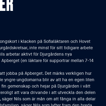
:ER
ongskort i klacken på Sofialäktaren och Hovet
rgårdskretsar, inte minst för sitt tidigare arbete
ls arbetar aktivt för Djurgårdens nya
Apberget (en läktare för supportrar mellan 7-14
 att jobba på Apberget. Det märks verkligen hur
e yngre ungdomarna blir av att ha en egen liten
n fin gemenskap och hejar på Djurgården i vått
tteroligt att vara drivande i att utveckla den delen
 säger Nils som är mån om att fånga in alla delar
dsfamiljen, säger Nils som lyfter fram den breda