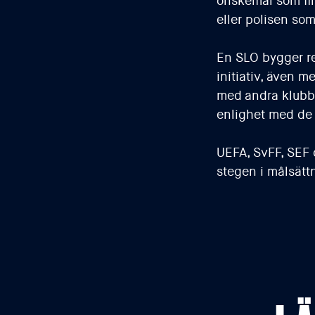
önskemål som fin
eller polisen so
En SLO bygger re
initiativ, även 
med andra klubbar
enlighet med de r
UEFA, SvFF, SEF 
stegen i målsättn