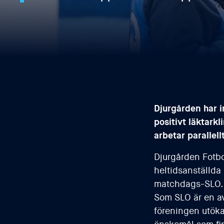
Djurgården har i
positivt läktark
arbetar parallel
Djurgården Fotbo
heltidsanställda
matchdags-SLO.
Som SLO är en av
föreningen utökar