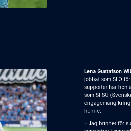
Lena Gustafson Wi
jobbat som SLO för
supporter har hon ä
som SFSU (Svenska
engagemang kring s
henne.
– Jag brinner för s