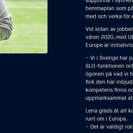
supportrar i synner
hemmaplan som på b
med och verka för e
Vid sidan av jobbe
våren 2020, med U
Europe är initiativta
– Vi i Sverige har j
SLO-funktionen och 
ögonen på vad vi ha
fick den här inbju
kompetens finns och
uppmärksammat att 
Lena gläds åt att 
runt om i Europa.
– Det är väldigt rol