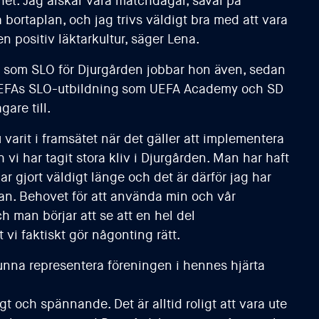
het. Jag älskar våra matchdagar, såväl på
ortaplan, och jag trivs väldigt bra med att vara
n positiv läktarkultur, säger Lena.
t som SLO för Djurgården jobbar hon även, sedan
EFAs SLO-utbildning som UEFA Academy och SD
gare till.
u varit i framsätet när det gäller att implementera
vi har tagit stora kliv i Djurgården. Man har haft
r gjort väldigt länge och det är därför jag har
dan. Behovet för att använda min och vår
 man börjar att se att en hel del
vi faktiskt gör någonting rätt.
kunna representera föreningen i hennes hjärta
igt och spännande. Det är alltid roligt att vara ute