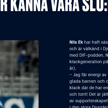
R KÄNNA VÅRA SLO
Nils Ek
har haft säs
och är välkänd i Dju
med DIF-podden. Ni
klackgeneration på 
år).
– Jag får energi av
glada barnen och d
klack där de har e
och torrt! Det är jä
av supporterskapet,
i den stora Djurgår