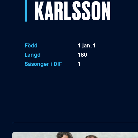
KARLSSON
Född
1 jan. 1
Längd
180
Säsonger i DIF
1