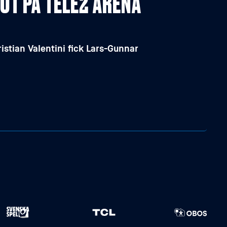
UT PÅ TELE2 ARENA
stian Valentini fick Lars-Gunnar