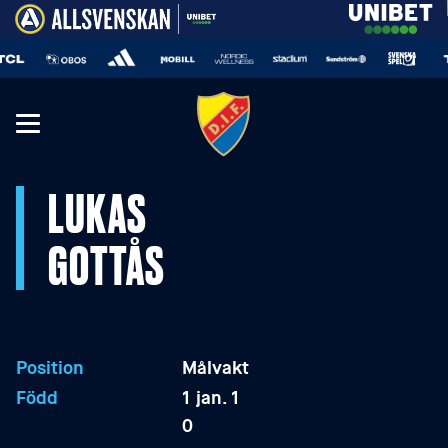
LUKAS
GOTTÅS
Position
Målvakt
Född
1 jan. 1
0