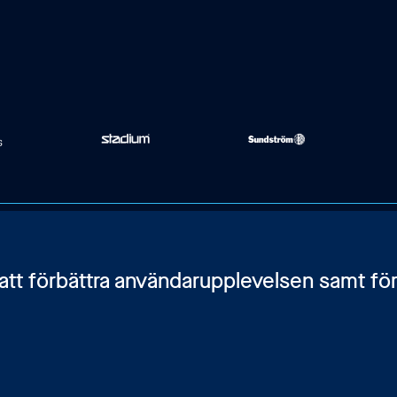
Karlavägen 108, BV
Kontakta oss
 att förbättra användarupplevelsen samt för
115 26 Stockholm
Bli medlem
Integritetspolicy