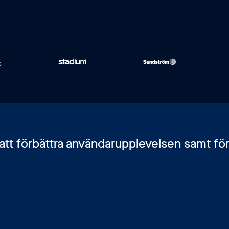
Karlavägen 108, BV
Kontakta oss
 att förbättra användarupplevelsen samt för
115 26 Stockholm
Bli medlem
Integritetspolicy