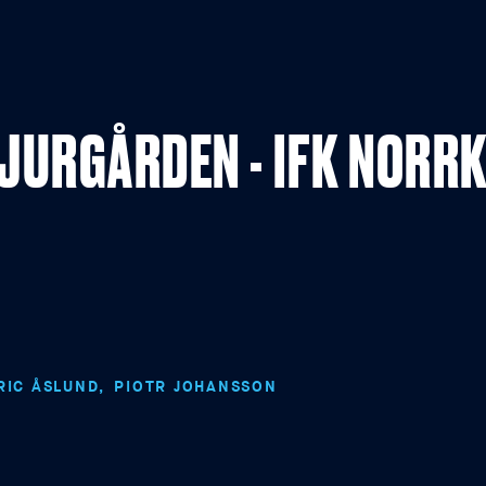
DJURGÅRDEN - IFK NORR
RIC ÅSLUND
PIOTR JOHANSSON