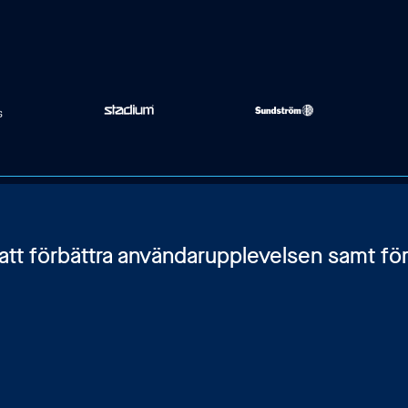
Karlavägen 108, BV
Kontakta oss
 att förbättra användarupplevelsen samt för
115 26 Stockholm
Bli medlem
Integritetspolicy