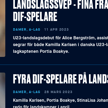
LANDSLAGSSVEP - FINA F
DIF-SPELARE
DAMER, A-LAG
11 APR 2023
U23-landslagsdebut för Alice Bergström, assis
segrar för både Kamilla Karlsen i danska U23
lagkaptenen Portia Boakye.
FYRA DIF-SPELARE PÅ LA
DAMER, A-LAG
28 MARS 2023
Kamilla Karlsen, Portia Boakye, StinaLisa Joha
redo för landskamper i april.