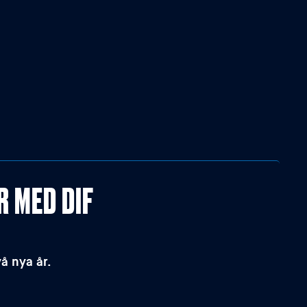
R MED DIF
å nya år.