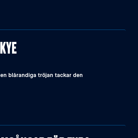
AKYE
den blårandiga tröjan tackar den