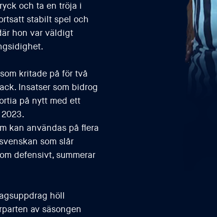
yck och ta en tröja i
rtsatt stabilt spel och
är hon var väldigt
gsidighet.
som kritade på för två
back. Insatser som bidrog
ortia på nytt med ett
r 2023.
som kan användas på flera
llsvenskan som slår
 som defensivt, summerar
agsuppdrag höll
erparten av säsongen