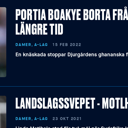
PORTIA BOAKYE BORTA FRÅ
LÄNGRE TID
DAMER, A-LAG
15 FEB 2022
En knäskada stoppar Djurgårdens ghananska 
LANDSLAGSSVEPET - MOTL
DAMER, A-LAG
23 OKT 2021