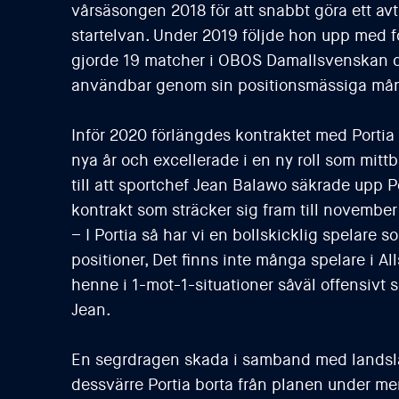
vårsäsongen 2018 för att snabbt göra ett avtr
startelvan. Under 2019 följde hon upp med fo
gjorde 19 matcher i OBOS Damallsvenskan d
användbar genom sin positionsmässiga mån
Inför 2020 förlängdes kontraktet med Portia 
nya år och excellerade i en ny roll som mitt
till att sportchef Jean Balawo säkrade upp P
kontrakt som sträcker sig fram till novembe
– I Portia så har vi en bollskicklig spelare 
positioner, Det finns inte många spelare i A
henne i 1-mot-1-situationer såväl offensivt
Jean.
En segrdragen skada i samband med landsl
dessvärre Portia borta från planen under m