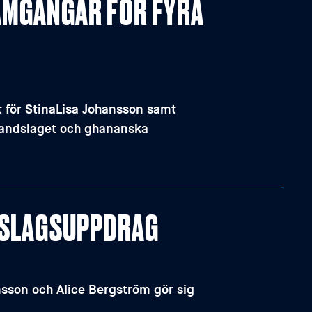
RAMGÅNGAR FÖR FYRA
t för StinaLisa Johansson samt
-landslaget och ghananska
NDSLAGSUPPDRAG
nsson och Alice Bergström gör sig