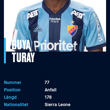
BUYA
TURAY
Nummer
77
Position
Anfall
Längd
178
Nationalitet
Sierra Leone