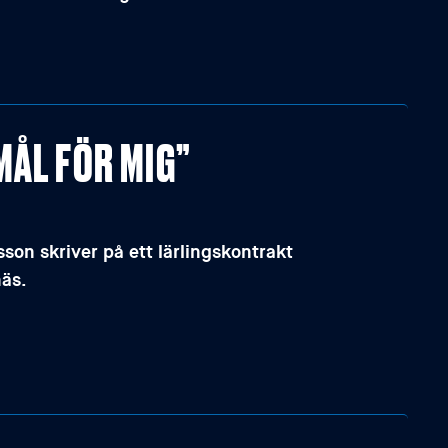
MÅL FÖR MIG”
on skriver på ett lärlingskontrakt
näs.