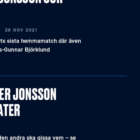
29 NOV 2021
rets sista hemmamatch där även
rs-Gunnar Björklund
KER JONSSON
ATER
den andra ska gissa vem – se