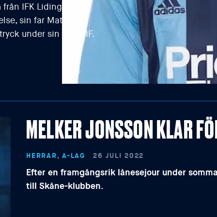
 från IFK Lidingö med
se, sin far Mattias i
ryck under sin tid i DIF.
MELKER JONSSON KLAR F
HERRAR, A-LAG
26 JULI 2022
Efter en framgångsrik lånesejour under somm
till Skåne-klubben.