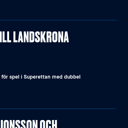
TILL LANDSKRONA
 för spel i Superettan med dubbel
 JONSSON OCH