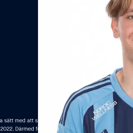
a sätt med att skriva på
l 2022. Därmed följer den